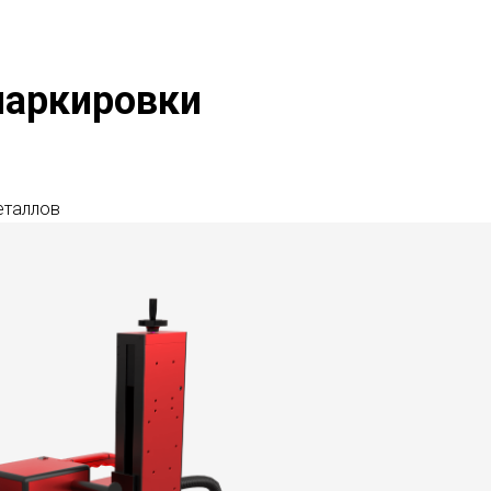
маркировки
еталлов