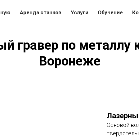
вную
Аренда станков
Услуги
Обучение
Ко
й гравер по металлу 
Воронеже
Лазерный
Основой вол
твердотельн