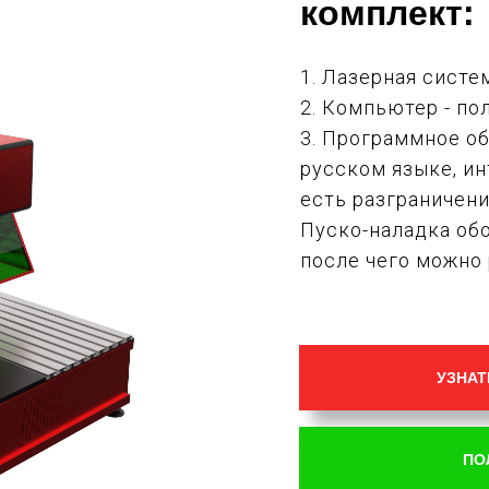
комплект:
1. Лазерная систе
2. Компьютер - по
3. Программное об
русском языке, и
есть разграничен
Пуско-наладка обо
после чего можно 
УЗНАТ
ПО