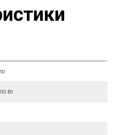
ристики
ер
100 Вт