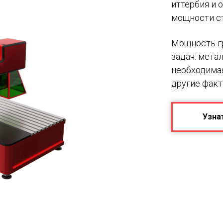
иттербия и 
мощности ста
Мощность гр
задач: мета
необходима
другие факт
Узна