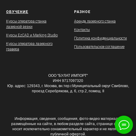
ОБУЧЕНИЕ
РАЗНОЕ
Курсы оператора станка
Аренда лазерного станка
лазерной резки
Контакты
Курсы EzCAD и Marking Studio
Политика конфиденциальности
Курсы оператора лазерного
Пользовательское соглашение
гравера
ООО "БУЛАТ ИМПОРТ"
ИНН 9717097320
Юр. адрес: 129343, г. Москва, вн.тер.г.Муниципальный округ Свиблово,
проезд Серебрякова, д. 6, стр.2, помещ. II
Информация, сведения, сообщения, фото-видео материалы,
размещённые на сайте, в любом разделе сайта, странице сайта,
носит исключительно ознакомительный характер и не является
публичной офертой.