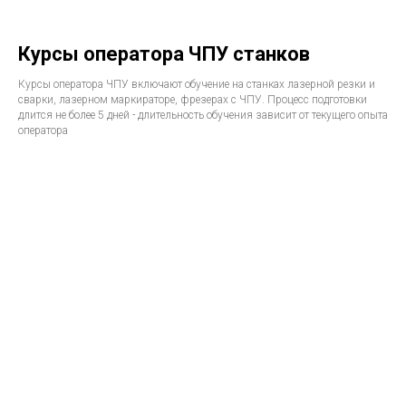
Курсы оператора ЧПУ станков
Курсы оператора ЧПУ включают обучение на станках лазерной резки и
сварки, лазерном маркираторе, фрезерах с ЧПУ. Процесс подготовки
длится не более 5 дней - длительность обучения зависит от текущего опыта
оператора