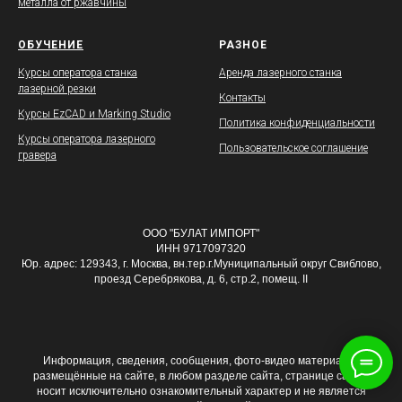
металла от ржавчины
ОБУЧЕНИЕ
РАЗНОЕ
Курсы оператора станка
Аренда лазерного станка
лазерной резки
Контакты
Курсы EzCAD и Marking Studio
Политика конфиденциальности
Курсы оператора лазерного
Пользовательское соглашение
гравера
ООО "БУЛАТ ИМПОРТ"
ИНН 9717097320
Юр. адрес: 129343, г. Москва, вн.тер.г.Муниципальный округ Свиблово,
проезд Серебрякова, д. 6, стр.2, помещ. II
Информация, сведения, сообщения, фото-видео материалы,
размещённые на сайте, в любом разделе сайта, странице сайта,
носит исключительно ознакомительный характер и не является