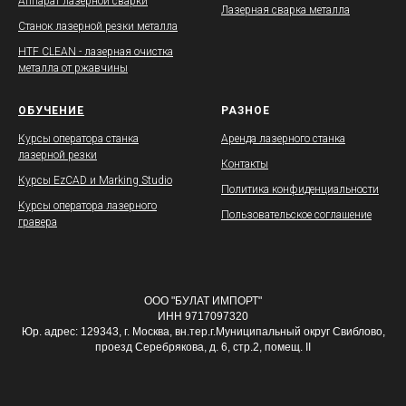
Аппарат лазерной сварки
Лазерная сварка металла
Станок лазерной резки металла
HTF CLEAN - лазерная очистка
металла от ржавчины
ОБУЧЕНИЕ
РАЗНОЕ
Курсы оператора станка
Аренда лазерного станка
лазерной резки
Контакты
Курсы EzCAD и Marking Studio
Политика конфиденциальности
Курсы оператора лазерного
Пользовательское соглашение
гравера
ООО "БУЛАТ ИМПОРТ"
ИНН 9717097320
Юр. адрес: 129343, г. Москва, вн.тер.г.Муниципальный округ Свиблово,
проезд Серебрякова, д. 6, стр.2, помещ. II