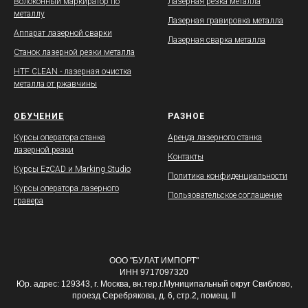
Волоконный маркиратор по
Лазерная резка металла
металлу
Лазерная гравировка металла
Аппарат лазерной сварки
Лазерная сварка металла
Станок лазерной резки металла
HTF CLEAN - лазерная очистка
металла от ржавчины
ОБУЧЕНИЕ
РАЗНОЕ
Курсы оператора станка
Аренда лазерного станка
лазерной резки
Контакты
Курсы EzCAD и Marking Studio
Политика конфиденциальности
Курсы оператора лазерного
Пользовательское соглашение
гравера
ООО "БУЛАТ ИМПОРТ"
ИНН 9717097320
Юр. адрес: 129343, г. Москва, вн.тер.г.Муниципальный округ Свиблово,
проезд Серебрякова, д. 6, стр.2, помещ. II