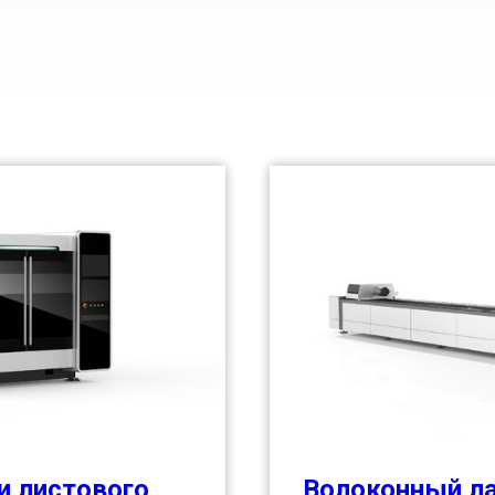
и листового
Волоконный ла