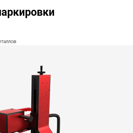
маркировки
еталлов