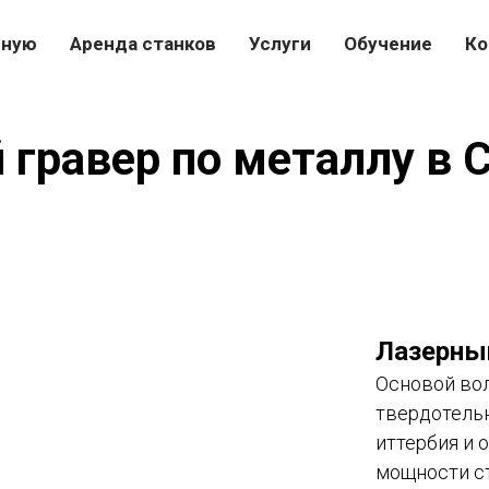
вную
Аренда станков
Услуги
Обучение
Ко
 гравер по металлу в 
Лазерный
Основой вол
твердотельн
иттербия и 
мощности ста