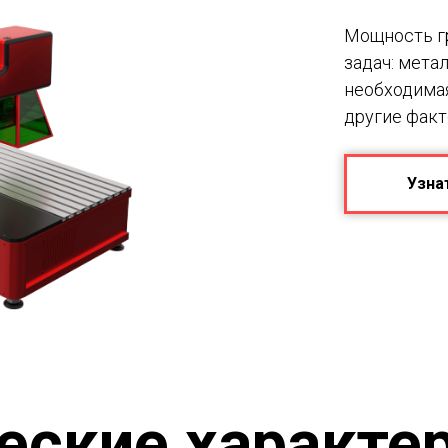
Мощность гр
задач: мета
необходима
другие факт
Узна
еские характе