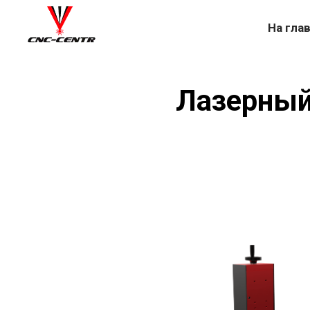
На гла
Лазерный