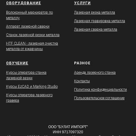
ОБОРУДОВАНИЕ
УСЛУГИ
Волоконный маркиратор по
Лазерная резка металла
металлу
Лазерная гравировка металла
Аппарат лазерной сварки
Лазерная сварка металла
Станок лазерной резки металла
HTF CLEAN - лазерная очистка
металла от ржавчины
ОБУЧЕНИЕ
РАЗНОЕ
Курсы оператора станка
Аренда лазерного станка
лазерной резки
Контакты
Курсы EzCAD и Marking Studio
Политика конфиденциальности
Курсы оператора лазерного
Пользовательское соглашение
гравера
ООО "БУЛАТ ИМПОРТ"
ИНН 9717097320