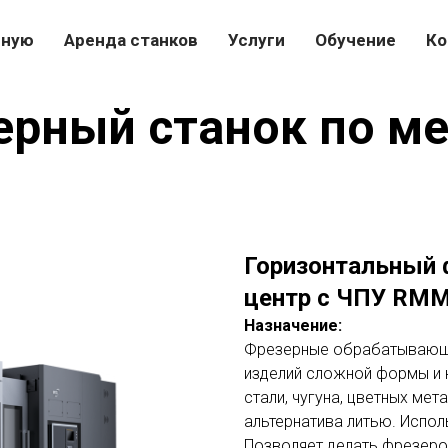
вную
Аренда станков
Услуги
Обучение
Ко
ерный станок по ме
Горизонтальный
центр с ЧПУ RM
Назначение:
Фрезерные обрабатывающи
изделий сложной формы и 
стали, чугуна, цветных ме
альтернатива литью. Испол
Позволяет делать фрезеров