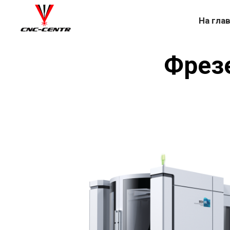
На гла
Фрез