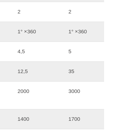
2
2
1° ×360
1° ×360
4,5
5
12,5
35
2000
3000
1400
1700