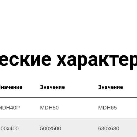
еские характе
Значение
Значение
Значение
MDH40P
MDH50
MDH65
400х400
500х500
630х630