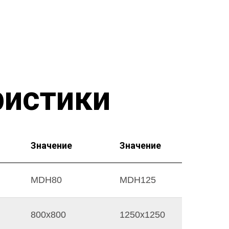
ристики
Значение
Значение
MDH80
MDH125
800х800
1250х1250