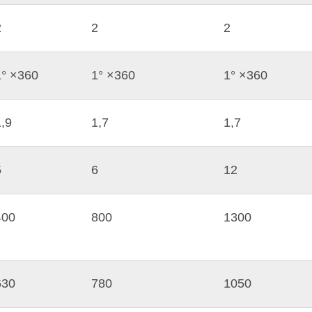
2
2
2
1° ×360
1° ×360
1° ×360
1,9
1,7
1,7
5
6
12
400
800
1300
630
780
1050