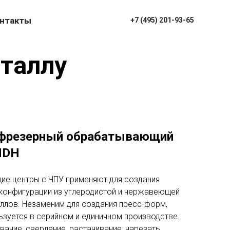
нтакты
+7 (495) 201-93-65
таллу
 фрезерный обрабатывающий
MDH
е центры с ЧПУ применяют для создания
конфигурации из углеродистой и нержавеющей
таллов. Незаменим для создания пресс-форм,
ьзуется в серийном и единичном производстве.
ание, сверление, растачивание, нарезать