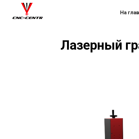
На гла
Лазерный гр