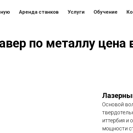
вную
Аренда станков
Услуги
Обучение
Ко
авер по металлу цена 
Лазерный
Основой вол
твердотельн
иттербия и 
мощности ста