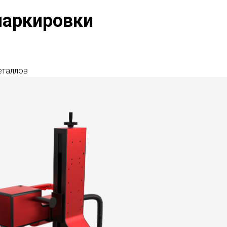
маркировки
еталлов