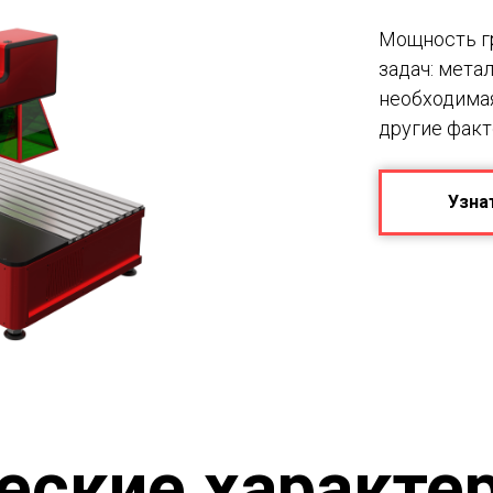
Мощность гр
задач: мета
необходима
другие факт
Узна
еские характе